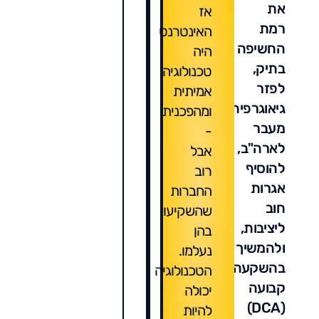
את
אז
רמת
האינטרנט
החשיפה
היה
בתיק,
טכנולוגיה
לפזר
אמיתית
גיאוגרפית
ומהפכנית
מעבר
-
לארה"ב,
אבל
להוסיף
רוב
אגרות
החברות
חוב
שהשקיעו
ליציבות,
בהן
ולהמשיך
נעלמו.
בהשקעה
הטכנולוגיה
קבועה
יכולה
(DCA)
להיות