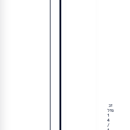
דב
נודל
1
4
/