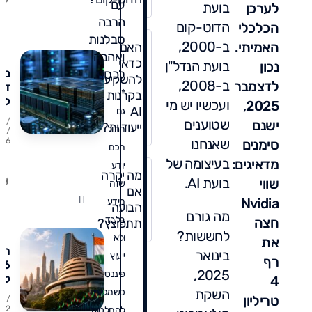
עם
בועת
לערכן
ומ
הרבה
מו
הדוט-קום
הכלכלי
סבלנות
ב-2000,
האמיתי.
האם
ואהבה
כדאי
בועת הנדל"ן
נכון
מנ
לכסף.
להשקיע
ב-2008,
לדצמבר
זיכ
*
בקרנות
למ
ועכשיו יש מי
2025,
AI
גם
הע
שטוענים
02/
ישנם
ייעודיות?
מד
חתול
08/
שאנחנו
26
על 
סימנים
חכם
ואי
בעיצומה של
מדאיגים:
יודע
לה
מה יקרה
בועת AI.
שווי
שזה
אם
Nvidia
מידע
הבועה
מה גורם
בלבד
חצה
תתפוצץ?
לחששות?
ולא
את
הוד
בינואר
ייעוץ
רף
2025,
פיננסי.
למ
4
כו
השקת
כשמגיעים
טריליון
25/
מד
7/2
להחלטות