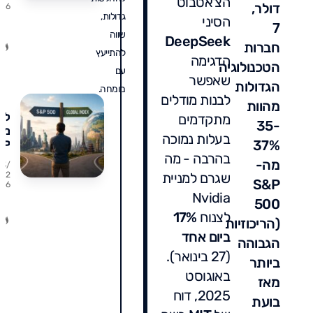
הצ'אטבוט
דולר,
6
על
גדולות,
הסיני
הב
7
שווה
הה
DeepSeek
חברות
ואי
להתייעץ
הדגימה
לה
הטכנולוגיה
עם
שאפשר
הגדולות
מומחה.
לבנות מודלים
מהוות
לע
מתקדמים
35-
מ-
בעלות נמוכה
37%
&P
בהרבה - מה
00
מה-
23/
למ
שגרם למניית
7/2
S&P
6
עו
Nvidia
מת
500
נכו
לצנוח
17%
(הריכוזיות
מתי
ביום אחד
הגבוהה
טע
(27 בינואר).
וכ
ביותר
מס
באוגוסט
מאז
תש
2025, דוח
בד
בועת