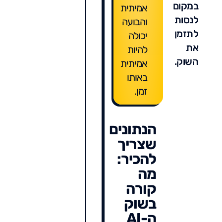
במקום
אמיתית
לנסות
והבועה
לתזמן
יכולה
את
להיות
השוק.
אמיתית
באותו
זמן.
הנתונים
שצריך
להכיר:
מה
קורה
בשוק
ה-AI