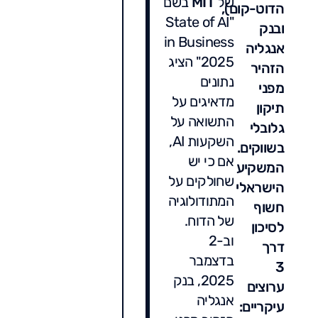
של
MIT
בשם
הדוט-קום),
"State of AI
ובנק
in Business
אנגליה
2025" הציג
הזהיר
נתונים
מפני
מדאיגים על
תיקון
התשואה על
גלובלי
השקעות AI,
בשווקים.
אם כי יש
המשקיע
שחולקים על
הישראלי
המתודולוגיה
חשוף
של הדוח.
לסיכון
וב-2
דרך
בדצמבר
3
2025, בנק
ערוצים
אנגליה
עיקריים: