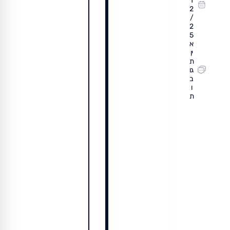
1
2
/
2
5
א
ין
ת
גו
ב
ו
ת