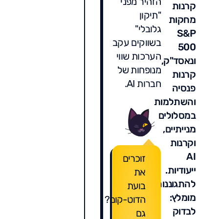
הזהיר מפני
קרנות
"תיקון
מחקות
גלובלי"
S&P
בשווקים עקב
500
הערכות שווי
ונאסד"ק,
מנופחות של
קרנות
חברות AI.
פנסיה
והשתלמות
במסלולים
מנייתיים,
וקרנות
AI
זוכרים
ייעודיות.
את
להתגוננות
בועת
מומלץ:
הדוט-קום?
לבדוק
גם